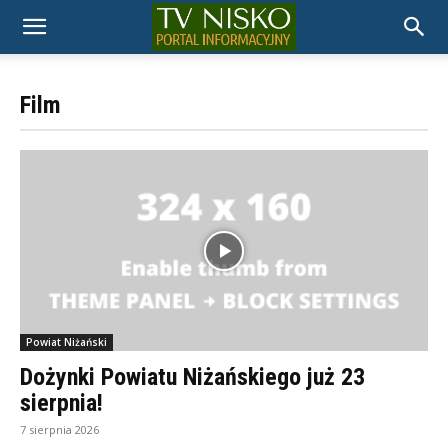
TELEWIZJA
Film
NISKO
Powiat Niżański
Dożynki Powiatu Niżańskiego już 23
sierpnia!
7 sierpnia 2026