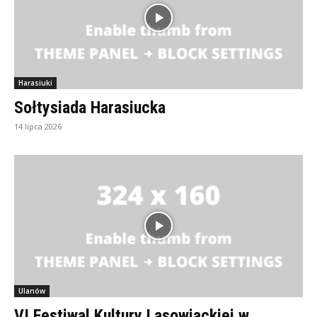
Harasiuki
Sołtysiada Harasiucka
14 lipca 2026
Ulanów
VI Festiwal Kultury Lasowiackiej w