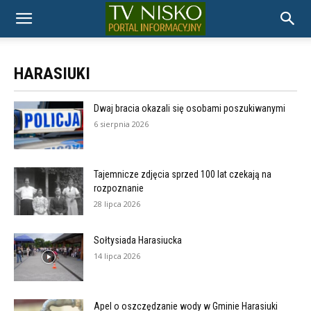
TELEWIZJA
HARASIUKI
NISKO
Dwaj bracia okazali się osobami poszukiwanymi
6 sierpnia 2026
Tajemnicze zdjęcia sprzed 100 lat czekają na
rozpoznanie
28 lipca 2026
Sołtysiada Harasiucka
14 lipca 2026
Apel o oszczędzanie wody w Gminie Harasiuki