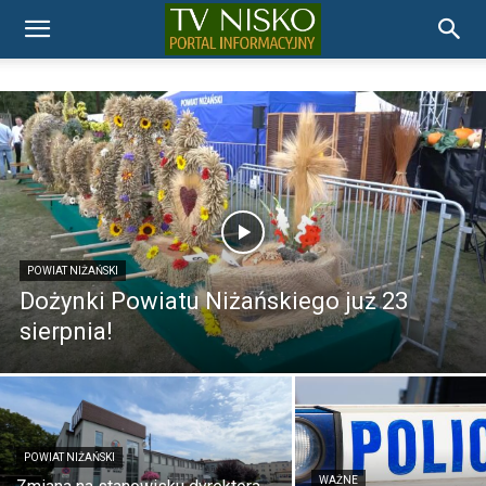
TELEWIZJA
NISKO
POWIAT NIŻAŃSKI
Dożynki Powiatu Niżańskiego już 23
sierpnia!
POWIAT NIŻAŃSKI
WAŻNE