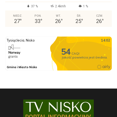
37 %
2.4kmh
1 %
NIEDZ.
PON.
WT.
ŚR.
CZW.
27
°
33
°
26
°
25
°
26
°