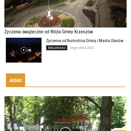
Życzenia świąteczne od Wójta Gminy Krzeszów
Życzenia od Burmistrza Gminy i Miasta Ulanów
24 grudnia 2025
Aktualności
NISKO