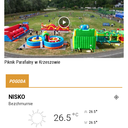
Piknik Parafialny w Krzeszowie
POGODA
NISKO
Bezchmurnie
°
26.5
°
C
26.5
°
26.5