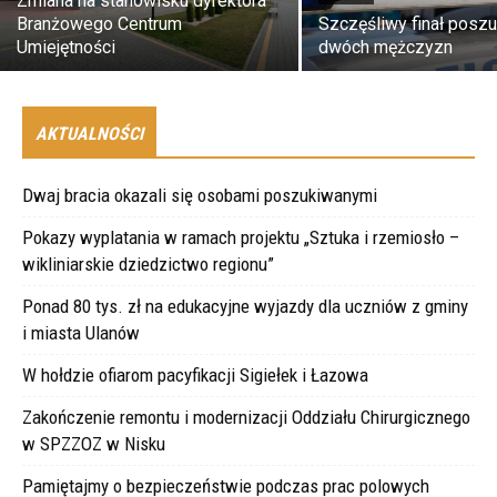
Zmiana na stanowisku dyrektora
Branżowego Centrum
Szczęśliwy finał posz
Umiejętności
dwóch mężczyzn
AKTUALNOŚCI
Dwaj bracia okazali się osobami poszukiwanymi
Pokazy wyplatania w ramach projektu „Sztuka i rzemiosło –
wikliniarskie dziedzictwo regionu”
Ponad 80 tys. zł na edukacyjne wyjazdy dla uczniów z gminy
i miasta Ulanów
W hołdzie ofiarom pacyfikacji Sigiełek i Łazowa
Zakończenie remontu i modernizacji Oddziału Chirurgicznego
w SPZZOZ w Nisku
Pamiętajmy o bezpieczeństwie podczas prac polowych