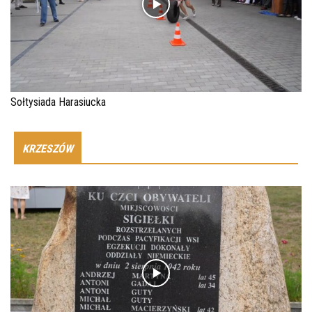
Sołtysiada Harasiucka
KRZESZÓW