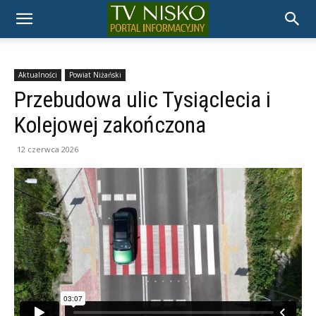
TELEWIZJA
NISKO
Aktualności
Powiat Niżański
Przebudowa ulic Tysiąclecia i
Kolejowej zakończona
12 czerwca 2026