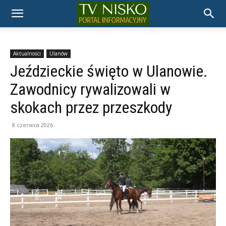
TELEWIZJA
NISKO
Aktualności
Ulanów
Jeździeckie święto w Ulanowie.
Zawodnicy rywalizowali w
skokach przez przeszkody
8 czerwca 2026