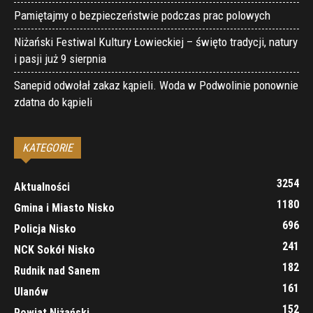
Pamiętajmy o bezpieczeństwie podczas prac polowych
Niżański Festiwal Kultury Łowieckiej – święto tradycji, natury
i pasji już 9 sierpnia
Sanepid odwołał zakaz kąpieli. Woda w Podwolinie ponownie
zdatna do kąpieli
KATEGORIE
3254
Aktualności
1180
Gmina i Miasto Nisko
696
Policja Nisko
241
NCK Sokół Nisko
182
Rudnik nad Sanem
161
Ulanów
152
Powiat Niżański