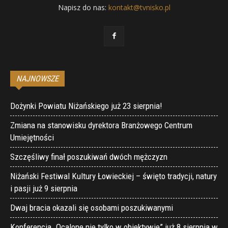
Napisz do nas:
kontakt@tvnisko.pl
NAJNOWSZE
Dożynki Powiatu Niżańskiego już 23 sierpnia!
Zmiana na stanowisku dyrektora Branżowego Centrum
Umiejętności
Szczęśliwy finał poszukiwań dwóch mężczyzn
Niżański Festiwal Kultury Łowieckiej – święto tradycji, natury
i pasji już 9 sierpnia
Dwaj bracia okazali się osobami poszukiwanymi
Konferencja „Ocalone nie tylko w obiektywie” już 8 sierpnia w