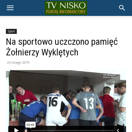
TELEWIZJA
NISKO
Sport
Na sportowo uczczono pamięć
Żołnierzy Wyklętych
26 lutego 2019