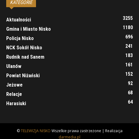
KATEGORIE
3255
Aktualności
1180
Gmina i Miasto Nisko
696
Policja Nisko
241
NCK Sokół Nisko
183
Rudnik nad Sanem
161
Ulanów
152
Powiat Niżański
92
Jeżowe
68
Relacje
64
Harasiuki
©
TELEWIZJA NISKO
Wszelkie prawa zastrzeżone | Realizacja
darmedia.pl