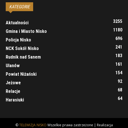
KATEGORIE
3255
Aktualności
1180
Gmina i Miasto Nisko
696
Policja Nisko
241
NCK Sokół Nisko
183
Rudnik nad Sanem
161
Ulanów
154
Powiat Niżański
92
Jeżowe
68
Relacje
64
Harasiuki
©
TELEWIZJA NISKO
Wszelkie prawa zastrzeżone | Realizacja