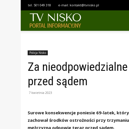
tel.
501 049 318
e-mail:
kontakt@tvnisko.pl
TELEWIZJA
NISKO
Policja Nisko
Za nieodpowiedzialn
przed sądem
7 kwietnia 2023
Surowe konsekwencje poniesie 69-latek, który 
zachował środków ostrożności przy trzymaniu
mężczyzna odpowie teraz przed sądem.