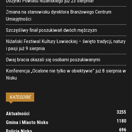
Dożynki Powiatu Niżańskiego już 23 sierpnia!
Zmiana na stanowisku dyrektora Branżowego Centrum
Umiejętności
Szczęśliwy finał poszukiwań dwóch mężczyzn
Niżański Festiwal Kultury Łowieckiej – święto tradycji, natury
i pasji już 9 sierpnia
Dwaj bracia okazali się osobami poszukiwanymi
Konferencja „Ocalone nie tylko w obiektywie” już 8 sierpnia w
Nisku
KATEGORIE
3255
Aktualności
1180
Gmina i Miasto Nisko
696
Policja Nisko