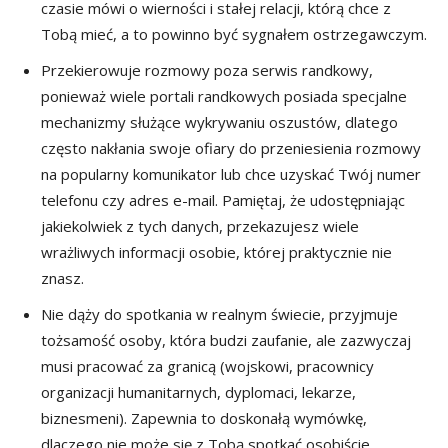
czasie mówi o wierności i stałej relacji, którą chce z
Tobą mieć, a to powinno być sygnałem ostrzegawczym.
Przekierowuje rozmowy poza serwis randkowy,
ponieważ wiele portali randkowych posiada specjalne
mechanizmy służące wykrywaniu oszustów, dlatego
często nakłania swoje ofiary do przeniesienia rozmowy
na popularny komunikator lub chce uzyskać Twój numer
telefonu czy adres e-mail. Pamiętaj, że udostępniając
jakiekolwiek z tych danych, przekazujesz wiele
wrażliwych informacji osobie, której praktycznie nie
znasz.
Nie dąży do spotkania w realnym świecie, przyjmuje
tożsamość osoby, która budzi zaufanie, ale zazwyczaj
musi pracować za granicą (wojskowi, pracownicy
organizacji humanitarnych, dyplomaci, lekarze,
biznesmeni). Zapewnia to doskonałą wymówkę,
dlaczego nie może się z Tobą spotkać osobiście.