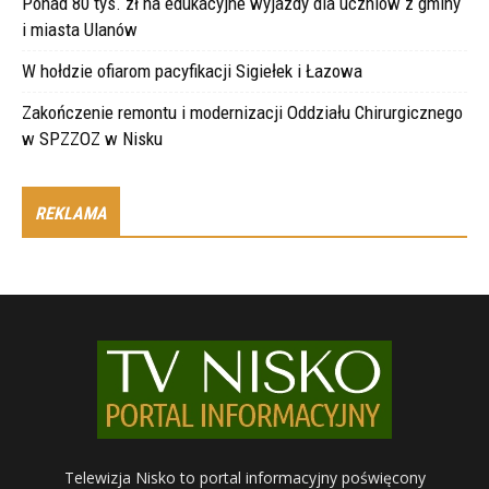
Ponad 80 tys. zł na edukacyjne wyjazdy dla uczniów z gminy
i miasta Ulanów
W hołdzie ofiarom pacyfikacji Sigiełek i Łazowa
Zakończenie remontu i modernizacji Oddziału Chirurgicznego
w SPZZOZ w Nisku
REKLAMA
Telewizja Nisko to portal informacyjny poświęcony