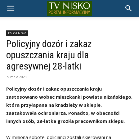
TELEWIZJA
NISKO
Policja Nisko
Policyjny dozór i zakaz
opuszczania kraju dla
agresywnej 28-latki
9 maja 2023
Policyjny dozór i zakaz opuszczania kraju
zastosowano wobec mieszkanki powiatu niżańskiego,
która przyłapana na kradzieży w sklepie,
zaatakowała ochroniarza. Ponadto, w obecności
innych osób, 28-latka groziła pracownikom sklepu.
W minioną sobotę, policjanci zostali skierowani na