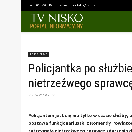
tel.
501 049 318
e-mail:
kontakt@tvnisko.pl
TELEWIZJA
NISKO
Policja Nisko
Policjantka po służbi
nietrzeźwego sprawc
25 kwietnia 2022
Policjantem jest się nie tylko w czasie służby
postawa funkcjonariuszki z Komendy Powiatowe
zatrzymała nietrzeźwego sprawcę zdarzenia 