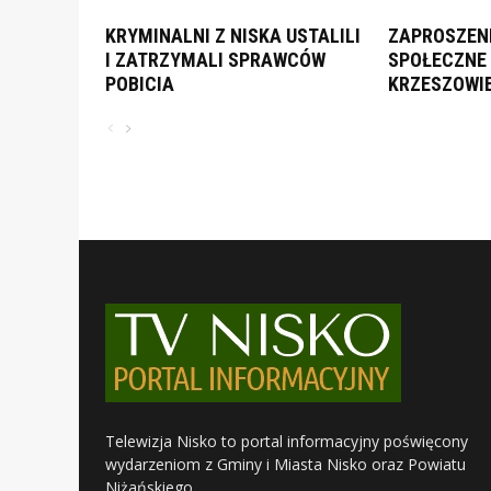
KRYMINALNI Z NISKA USTALILI
ZAPROSZENI
I ZATRZYMALI SPRAWCÓW
SPOŁECZNE 
POBICIA
KRZESZOWI
Telewizja Nisko to portal informacyjny poświęcony
wydarzeniom z Gminy i Miasta Nisko oraz Powiatu
Niżańskiego.