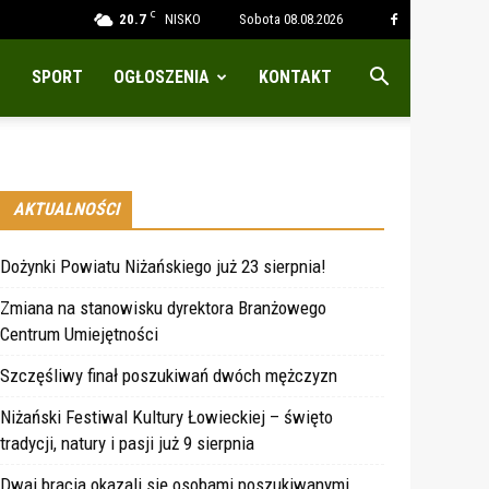
C
20.7
NISKO
Sobota 08.08.2026
SPORT
OGŁOSZENIA
KONTAKT
AKTUALNOŚCI
Dożynki Powiatu Niżańskiego już 23 sierpnia!
Zmiana na stanowisku dyrektora Branżowego
Centrum Umiejętności
Szczęśliwy finał poszukiwań dwóch mężczyzn
Niżański Festiwal Kultury Łowieckiej – święto
tradycji, natury i pasji już 9 sierpnia
Dwaj bracia okazali się osobami poszukiwanymi