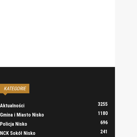
KATEGORIE
3255
Aktualności
1180
Gmina i Miasto Nisko
696
Policja Nisko
241
NCK Sokół Nisko