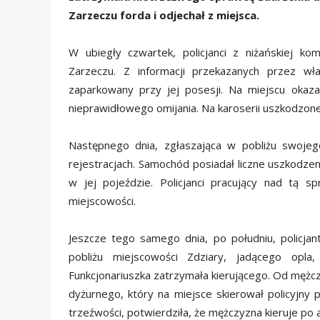
Zarzeczu forda i odjechał z miejsca.
W ubiegły czwartek, policjanci z niżańskiej k
Zarzeczu. Z informacji przekazanych przez wł
zaparkowany przy jej posesji. Na miejscu okaza
nieprawidłowego omijania. Na karoserii uszkodzonej
Następnego dnia, zgłaszająca w pobliżu swojego
rejestracjach. Samochód posiadał liczne uszkodzeni
w jej pojeździe. Policjanci pracujący nad tą sp
miejscowości.
Jeszcze tego samego dnia, po południu, policja
pobliżu miejscowości Zdziary, jadącego opl
Funkcjonariuszka zatrzymała kierującego. Od mężczy
dyżurnego, który na miejsce skierował policyjny 
trzeźwości, potwierdziła, że mężczyzna kieruje po 