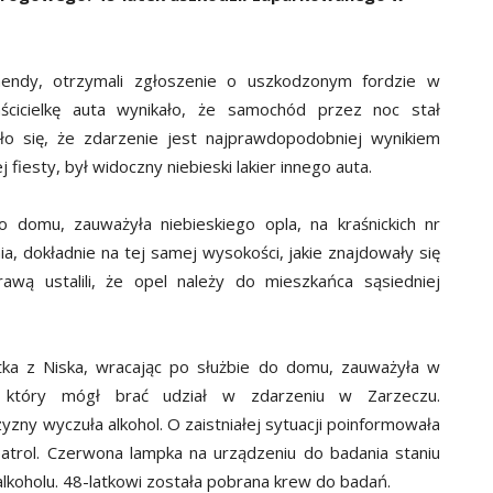
omendy, otrzymali zgłoszenie o uszkodzonym fordzie w
aścicielkę auta wynikało, że samochód przez noc stał
ło się, że zdarzenie jest najprawdopodobniej wynikiem
 fiesty, był widoczny niebieski lakier innego auta.
 domu, zauważyła niebieskiego opla, na kraśnickich nr
a, dokładnie na tej samej wysokości, jakie znajdowały się
rawą ustalili, że opel należy do mieszkańca sąsiedniej
ntka z Niska, wracając po służbie do domu, zauważyła w
a, który mógł brać udział w zdarzeniu w Zarzeczu.
zny wyczuła alkohol. O zaistniałej sytuacji poinformowała
patrol. Czerwona lampka na urządzeniu do badania staniu
alkoholu. 48-latkowi została pobrana krew do badań.