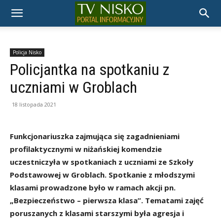
TELEWIZJA
NISKO
Policja Nisko
Policjantka na spotkaniu z
uczniami w Groblach
18 listopada 2021
Funkcjonariuszka zajmująca się zagadnieniami
profilaktycznymi w niżańskiej komendzie
uczestniczyła w spotkaniach z uczniami ze Szkoły
Podstawowej w Groblach. Spotkanie z młodszymi
klasami prowadzone było w ramach akcji pn.
„Bezpieczeństwo – pierwsza klasa”. Tematami zajęć
poruszanych z klasami starszymi była agresja i