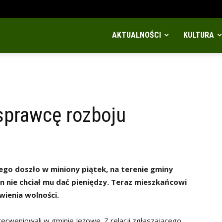
AKTUALNOŚCI
KULTURA
 sprawcę rozboju
rego doszło w miniony piątek, na terenie gminy
n nie chciał mu dać pieniędzy. Teraz mieszkańcowi
wienia wolności.
nterweniowali w gminie Jeżowe. Z relacji zgłaszającego