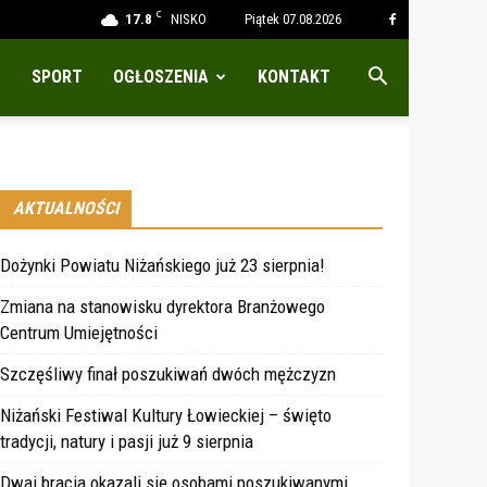
C
17.8
NISKO
Piątek 07.08.2026
SPORT
OGŁOSZENIA
KONTAKT
AKTUALNOŚCI
Dożynki Powiatu Niżańskiego już 23 sierpnia!
Zmiana na stanowisku dyrektora Branżowego
Centrum Umiejętności
Szczęśliwy finał poszukiwań dwóch mężczyzn
Niżański Festiwal Kultury Łowieckiej – święto
tradycji, natury i pasji już 9 sierpnia
Dwaj bracia okazali się osobami poszukiwanymi