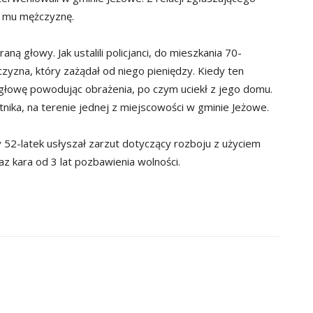
o mu mężczyznę.
aną głowy. Jak ustalili policjanci, do mieszkania 70-
yzna, który zażądał od niego pieniędzy. Kiedy ten
głowę powodując obrażenia, po czym uciekł z jego domu.
tnika, na terenie jednej z miejscowości w gminie Jeżowe.
ny 52-latek usłyszał zarzut dotyczący rozboju z użyciem
z kara od 3 lat pozbawienia wolności.