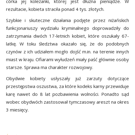
córka jej koleżanki, której jest dłużna pieniądze. W
rezultacie, kobieta straciła ponad 4 tys. złotych.
Szybkie i skuteczne działania podjęte przez niżańskich
funkcjonariuszy wydziału kryminalnego doprowadziły do
zatrzymania dwóch 17-letnich kobiet, które oszukały 67-
latkę. W toku śledztwa okazało się, że do podobnych
czynów z ich udziałem mogło dojść m.in. na terenie innych
miast w kraju. Ofiarami wyłudzeń miały paść głównie osoby
starsze. Sprawa ma charakter rozwojowy.
Obydwie kobiety usłyszały już zarzuty dotyczące
przestępstwa oszustwa, za które kodeks karny przewiduje
karę nawet do 8 lat pozbawienia wolności. Ponadto sąd
wobec obydwóch zastosował tymczasowy areszt na okres
3 miesięcy.