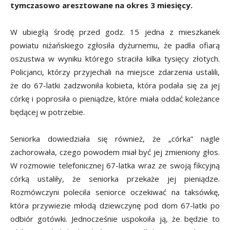
tymczasowo aresztowane na okres 3 miesięcy.
W ubiegłą środę przed godz. 15 jedna z mieszkanek
powiatu niżańskiego zgłosiła dyżurnemu, że padła ofiarą
oszustwa w wyniku którego straciła kilka tysięcy złotych.
Policjanci, którzy przyjechali na miejsce zdarzenia ustalili,
że do 67-latki zadzwoniła kobieta, która podała się za jej
córkę i poprosiła o pieniądze, które miała oddać koleżance
będącej w potrzebie.
Seniorka dowiedziała się również, że „córka” nagle
zachorowała, czego powodem miał być jej zmieniony głos.
W rozmowie telefonicznej 67-latka wraz ze swoją fikcyjną
córką ustaliły, że seniorka przekaże jej pieniądze.
Rozmówczyni poleciła seniorce oczekiwać na taksówkę,
która przywiezie młodą dziewczynę pod dom 67-latki po
odbiór gotówki. Jednocześnie uspokoiła ją, że będzie to