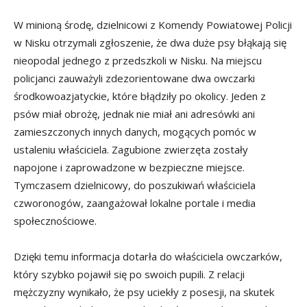
W minioną środę, dzielnicowi z Komendy Powiatowej Policji
w Nisku otrzymali zgłoszenie, że dwa duże psy błąkają się
nieopodal jednego z przedszkoli w Nisku. Na miejscu
policjanci zauważyli zdezorientowane dwa owczarki
środkowoazjatyckie, które błądziły po okolicy. Jeden z
psów miał obrożę, jednak nie miał ani adresówki ani
zamieszczonych innych danych, mogących pomóc w
ustaleniu właściciela. Zagubione zwierzęta zostały
napojone i zaprowadzone w bezpieczne miejsce.
Tymczasem dzielnicowy, do poszukiwań właściciela
czworonogów, zaangażował lokalne portale i media
społecznościowe.
Dzięki temu informacja dotarła do właściciela owczarków,
który szybko pojawił się po swoich pupili. Z relacji
mężczyzny wynikało, że psy uciekły z posesji, na skutek