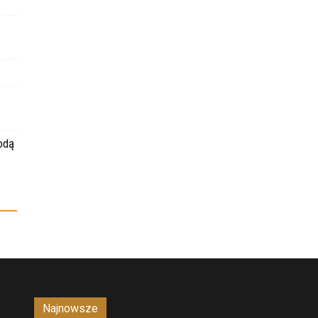
odą
Najnowsze