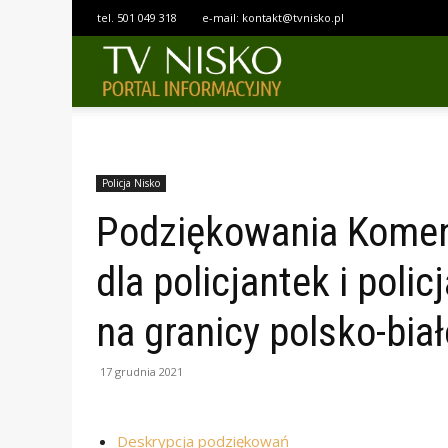
tel.
501 049 318
e-mail:
kontakt@tvnisko.pl
TELEWIZJA
NISKO
Policja Nisko
Podziękowania Komen
dla policjantek i poli
na granicy polsko-biał
17 grudnia 2021
Deskrypcja podziękowań