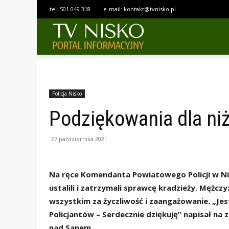
tel.
501 049 318
e-mail:
kontakt@tvnisko.pl
TELEWIZJA
NISKO
Policja Nisko
Podziękowania dla ni
27 października 2021
Na ręce Komendanta Powiatowego Policji w Ni
ustalili i zatrzymali sprawcę kradzieży. Mężcz
wszystkim za życzliwość i zaangażowanie. „Je
Policjantów – Serdecznie dziękuję” napisał n
nad Sanem.