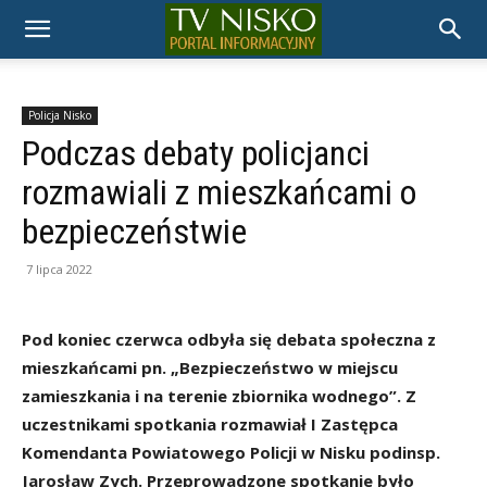
TELEWIZJA
NISKO
Policja Nisko
Podczas debaty policjanci
rozmawiali z mieszkańcami o
bezpieczeństwie
7 lipca 2022
Pod koniec czerwca odbyła się debata społeczna z
mieszkańcami pn. „Bezpieczeństwo w miejscu
zamieszkania i na terenie zbiornika wodnego”. Z
uczestnikami spotkania rozmawiał I Zastępca
Komendanta Powiatowego Policji w Nisku podinsp.
Jarosław Zych. Przeprowadzone spotkanie było