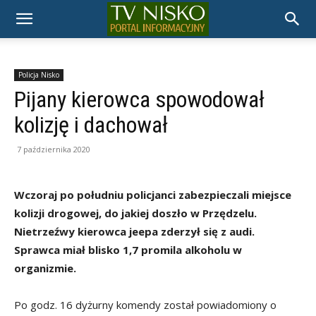
TELEWIZJA
NISKO
Policja Nisko
Pijany kierowca spowodował
kolizję i dachował
7 października 2020
Wczoraj po południu policjanci zabezpieczali miejsce
kolizji drogowej, do jakiej doszło w Przędzelu.
Nietrzeźwy kierowca jeepa zderzył się z audi.
Sprawca miał blisko 1,7 promila alkoholu w
organizmie.
Po godz. 16 dyżurny komendy został powiadomiony o