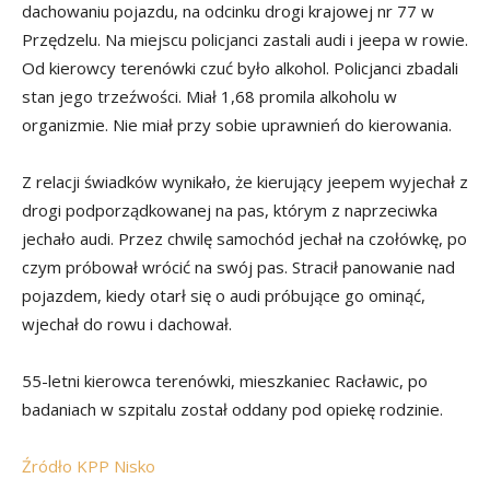
dachowaniu pojazdu, na odcinku drogi krajowej nr 77 w
Przędzelu. Na miejscu policjanci zastali audi i jeepa w rowie.
Od kierowcy terenówki czuć było alkohol. Policjanci zbadali
stan jego trzeźwości. Miał 1,68 promila alkoholu w
organizmie. Nie miał przy sobie uprawnień do kierowania.
Z relacji świadków wynikało, że kierujący jeepem wyjechał z
drogi podporządkowanej na pas, którym z naprzeciwka
jechało audi. Przez chwilę samochód jechał na czołówkę, po
czym próbował wrócić na swój pas. Stracił panowanie nad
pojazdem, kiedy otarł się o audi próbujące go ominąć,
wjechał do rowu i dachował.
55-letni kierowca terenówki, mieszkaniec Racławic, po
badaniach w szpitalu został oddany pod opiekę rodzinie.
Źródło KPP Nisko