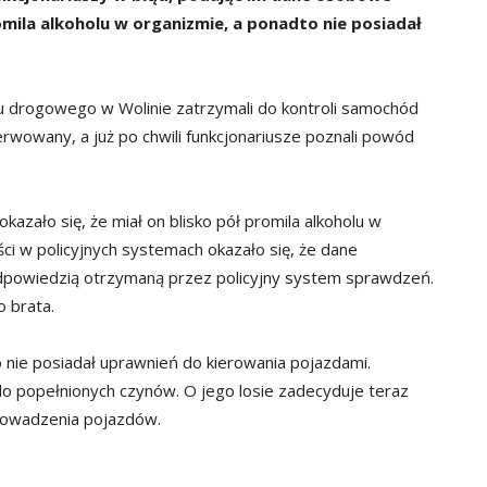
mila alkoholu w organizmie, a ponadto nie posiadał
hu drogowego w Wolinie zatrzymali do kontroli samochód
erwowany, a już po chwili funkcjonariusze poznali powód
azało się, że miał on blisko pół promila alkoholu w
ci w policyjnych systemach okazało się, że dane
odpowiedzią otrzymaną przez policyjny system sprawdzeń.
 brata.
nie posiadał uprawnień do kierowania pojazdami.
do popełnionych czynów. O jego losie zadecyduje teraz
rowadzenia pojazdów.