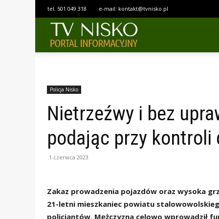
tel.
501 049 318
e-mail:
kontakt@tvnisko.pl
TELEWIZJA
NISKO
Policja Nisko
Nietrzeźwy i bez upr
podając przy kontroli
1 czerwca 2023
Zakaz prowadzenia pojazdów oraz wysoka grzyw
21-letni mieszkaniec powiatu stalowowolskieg
policjantów. Mężczyzna celowo wprowadził fu