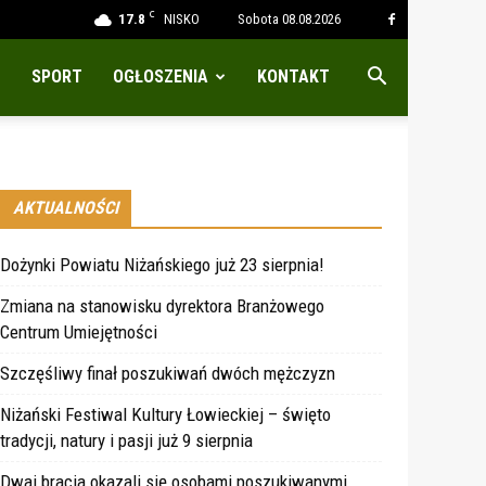
C
17.8
NISKO
Sobota 08.08.2026
SPORT
OGŁOSZENIA
KONTAKT
AKTUALNOŚCI
Dożynki Powiatu Niżańskiego już 23 sierpnia!
Zmiana na stanowisku dyrektora Branżowego
Centrum Umiejętności
Szczęśliwy finał poszukiwań dwóch mężczyzn
Niżański Festiwal Kultury Łowieckiej – święto
tradycji, natury i pasji już 9 sierpnia
Dwaj bracia okazali się osobami poszukiwanymi