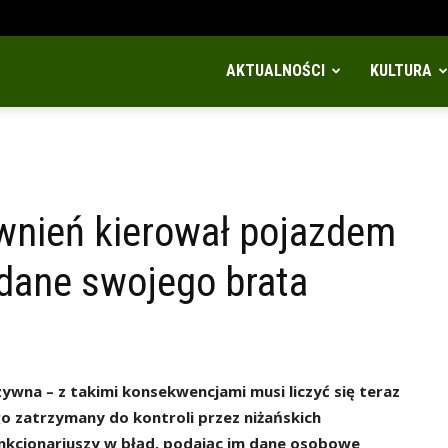
AKTUALNOŚCI
KULTURA
awnień kierował pojazdem
 dane swojego brata
na – z takimi konsekwencjami musi liczyć się teraz
o zatrzymany do kontroli przez niżańskich
nkcjonariuszy w błąd, podając im dane osobowe