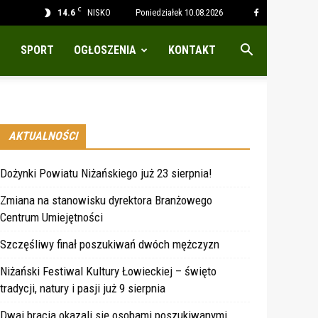
C
14.6
NISKO
Poniedziałek 10.08.2026
SPORT
OGŁOSZENIA
KONTAKT
AKTUALNOŚCI
Dożynki Powiatu Niżańskiego już 23 sierpnia!
Zmiana na stanowisku dyrektora Branżowego
Centrum Umiejętności
Szczęśliwy finał poszukiwań dwóch mężczyzn
Niżański Festiwal Kultury Łowieckiej – święto
tradycji, natury i pasji już 9 sierpnia
Dwaj bracia okazali się osobami poszukiwanymi