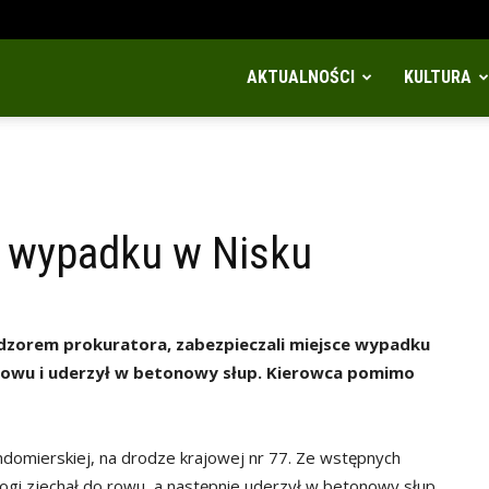
AKTUALNOŚCI
KULTURA
w wypadku w Nisku
adzorem prokuratora, zabezpieczali miejsce wypadku
rowu i uderzył w betonowy słup. Kierowca pomimo
andomierskiej, na drodze krajowej nr 77. Ze wstępnych
rogi zjechał do rowu, a następnie uderzył w betonowy słup