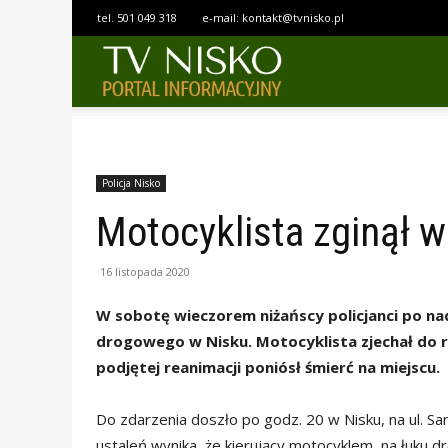
tel.
501 049 318
e-mail:
kontakt@tvnisko.pl
TELEWIZJA
NISKO
Policja Nisko
Motocyklista zginął 
16 listopada 2020
W sobotę wieczorem niżańscy policjanci po n
drogowego w Nisku. Motocyklista zjechał do 
podjętej reanimacji poniósł śmierć na miejscu.
Do zdarzenia doszło po godz. 20 w Nisku, na ul. S
ustaleń wynika, że kierujący motocyklem, na łuku d