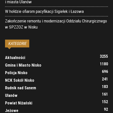
i miasta Ulanów
W hołdzie ofiarom pacyfikacji Sigiełek i Łazowa
Zakończenie remontu i modernizacji Oddziału Chirurgicznego
w SPZZOZ w Nisku
KATEGORIE
3255
Aktualności
1180
Gmina i Miasto Nisko
696
Policja Nisko
241
NCK Sokół Nisko
183
Rudnik nad Sanem
161
Ulanów
152
Powiat Niżański
92
Jeżowe