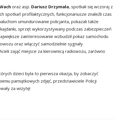
Wach
oraz asp.
Dariusz Drzymała
, spotkali się wczoraj z
h spotkań profilaktycznych, funkcjonariusze znaleźli czas
 maluchom umundurowanie policjanta, pokazali także
. kajdanki, sprzęt wykorzystywany podczas zabezpieczeń
. Największe zainteresowanie wzbudził pokaz samochodu
iowozu oraz włączyć samodzielnie sygnały
hcieli zająć miejsce za kierownicą radiowozu, zarówno
órych dzieci była to pierwsza okazja, by zobaczyć
bieniu pamiątkowych zdjęć, przedstawiciele Policji
owały za wizytę!