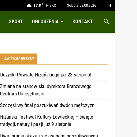
C
17.8
NISKO
Sobota 08.08.2026
SPORT
OGŁOSZENIA
KONTAKT
AKTUALNOŚCI
Dożynki Powiatu Niżańskiego już 23 sierpnia!
Zmiana na stanowisku dyrektora Branżowego
Centrum Umiejętności
Szczęśliwy finał poszukiwań dwóch mężczyzn
Niżański Festiwal Kultury Łowieckiej – święto
tradycji, natury i pasji już 9 sierpnia
Dwaj bracia okazali się osobami poszukiwanymi