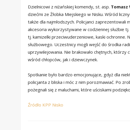
Dzielnicowi z niżańskiej komendy,
st. asp.
Tomasz 
dziećmi ze Żłobka Miejskiego w Nisku. Wśród licznyc
także dla najmłodszych. Policjanci zaprezentowali
akcesoria wykorzystywane w codziennej służbie tj
tj. kamizelki przeciwuderzeniowe, kaski ochronne
służbowego. Uczestnicy mogli wejść do środka rad
uprzywilejowania. Nie brakowało chętnych, którzy c
wśród chłopców, jak i dziewczynek.
Spotkanie było bardzo emocjonujące, gdyż dla niekt
policjanta z bliska i móc z nim porozmawiać. Po zro
pożegnali się z maluchami, które uściskami podzięk
Źródło KPP Nisko