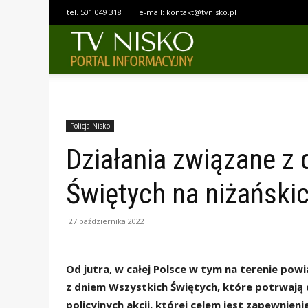
tel.
501 049 318
e-mail:
kontakt@tvnisko.pl
TELEWIZJA
NISKO
Policja Nisko
Działania związane z
Świętych na niżański
27 października 2022
Od jutra, w całej Polsce w tym na terenie powi
z dniem Wszystkich Świętych, które potrwają 
policyjnych akcji, której celem jest zapewnien