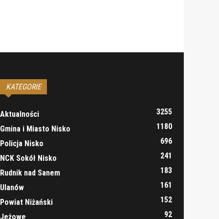
KATEGORIE
3255
Aktualności
1180
Gmina i Miasto Nisko
696
Policja Nisko
241
NCK Sokół Nisko
183
Rudnik nad Sanem
161
Ulanów
152
Powiat Niżański
92
Jeżowe