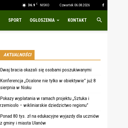
C
36.9
NISKO
Czwartek 06.08.2026
SPORT
OGŁOSZENIA
KONTAKT
AKTUALNOŚCI
Dwaj bracia okazali się osobami poszukiwanymi
Konferencja „Ocalone nie tylko w obiektywie” już 8
sierpnia w Nisku
Pokazy wyplatania w ramach projektu „Sztuka i
rzemiosło – wikliniarskie dziedzictwo regionu”
Ponad 80 tys. zł na edukacyjne wyjazdy dla uczniów
z gminy i miasta Ulanów