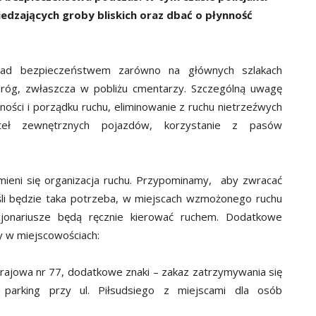
zających groby bliskich oraz dbać o płynność
nad bezpieczeństwem zarówno na głównych szlakach
 dróg, zwłaszcza w pobliżu cmentarzy. Szczególną uwagę
ości i porządku ruchu, eliminowanie z ruchu nietrzeźwych
ateł zewnętrznych pojazdów, korzystanie z pasów
mieni się organizacja ruchu. Przypominamy, aby zwracać
eśli będzie taka potrzeba, w miejscach wzmożonego ruchu
cjonariusze będą ręcznie kierować ruchem. Dodatkowe
 w miejscowościach:
 krajowa nr 77, dodatkowe znaki – zakaz zatrzymywania się
 parking przy ul. Piłsudsiego z miejscami dla osób