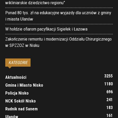
wikliniarskie dziedzictwo regionu”
Ponad 80 tys. zł na edukacyjne wyjazdy dla uczniów z gminy
i miasta Ulanów
W hołdzie ofiarom pacyfikacji Sigiełek i Łazowa
Zakończenie remontu i modernizacji Oddziału Chirurgicznego
w SPZZOZ w Nisku
KATEGORIE
3255
Aktualności
1180
Gmina i Miasto Nisko
696
Policja Nisko
241
NCK Sokół Nisko
183
Rudnik nad Sanem
161
Ulanów