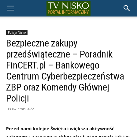
TELEWIZJA
NISKO
Policja Nisko
Bezpieczne zakupy
przedświąteczne – Poradnik
FinCERT.pl – Bankowego
Centrum Cyberbezpieczeństwa
ZBP oraz Komendy Głównej
Policji
13 kwietnia 2022
Przed nami kolejne Święta i większa aktywność
zakupowa, zarówno w sklepach stacjonarnych, jak i w