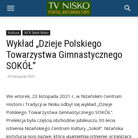
TELEWIZJA
NISKO
Kultura
NCK Sokół Nisko
Wykład „Dzieje Polskiego
Towarzystwa Gimnastycznego
SOKÓŁ”
24 listopada 2021
We wtorek, 23 listopada 2021 r, w Niżańskim Centrum
Historii i Tradycji w Nisku odbył się wykład „Dzieje
Polskiego Towarzystwa Gimnastycznego SOKÓŁ”.
Prelekcja była częścią obchodów Jubileuszu 30-lecia
istnienia Niżańskiego Centrum Kultury „Sokół”. Niżańska
instytucja nosi nazwę, która upamiętnia istnienie organizacji