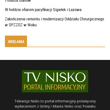
i miasta Ulanów
W hołdzie ofiarom pacyfikacji Sigiełek i Łazowa
Zakończenie remontu i modernizacji Oddziału Chirurgicznego
w SPZZOZ w Nisku
REKLAMA
Telewizja Nisko to portal informacyjny poświęcony
wydarzeniom z Gminy i Miasta Nisko oraz Powiatu