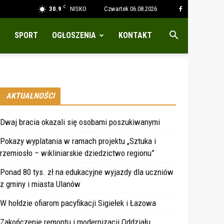
C
30.9
NISKO
Czwartek 06.08.2026
SPORT
OGŁOSZENIA
KONTAKT
AKTUALNOŚCI
Dwaj bracia okazali się osobami poszukiwanymi
Pokazy wyplatania w ramach projektu „Sztuka i
rzemiosło – wikliniarskie dziedzictwo regionu”
Ponad 80 tys. zł na edukacyjne wyjazdy dla uczniów
z gminy i miasta Ulanów
W hołdzie ofiarom pacyfikacji Sigiełek i Łazowa
Zakończenie remontu i modernizacji Oddziału