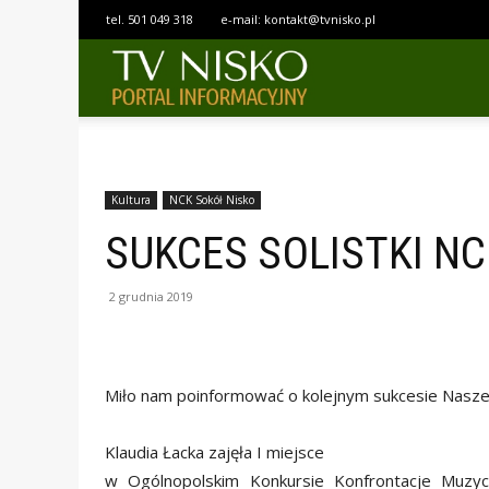
tel.
501 049 318
e-mail:
kontakt@tvnisko.pl
TELEWIZJA
NISKO
Kultura
NCK Sokół Nisko
SUKCES SOLISTKI NC
2 grudnia 2019
Miło nam poinformować o kolejnym sukcesie Naszej so
Klaudia Łacka zajęła I miejsce
w Ogólnopolskim Konkursie Konfrontacje Muzyc