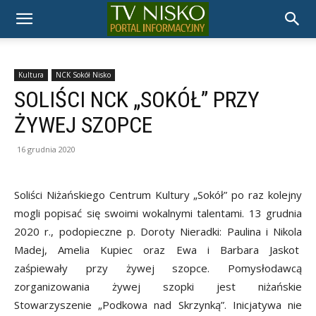
TELEWIZJA
NISKO
Kultura
NCK Sokół Nisko
SOLIŚCI NCK „SOKÓŁ” PRZY
ŻYWEJ SZOPCE
16 grudnia 2020
Soliści Niżańskiego Centrum Kultury „Sokół” po raz kolejny
mogli popisać się swoimi wokalnymi talentami. 13 grudnia
2020 r., podopieczne p. Doroty Nieradki: Paulina i Nikola
Madej, Amelia Kupiec oraz Ewa i Barbara Jaskot
zaśpiewały przy żywej szopce. Pomysłodawcą
zorganizowania żywej szopki jest niżańskie
Stowarzyszenie „Podkowa nad Skrzynką”. Inicjatywa nie