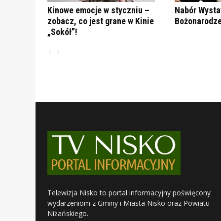
Kinowe emocje w styczniu –
Nabór Wysta
zobacz, co jest grane w Kinie
Bożonarodze
„Sokół”!
Telewizja Nisko to portal informacyjny poświęcony
wydarzeniom z Gminy i Miasta Nisko oraz Powiatu
Niżańskiego.