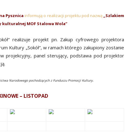
na Pysznica
informują o realizacji projektu pod nazwą
„Szlakiem
y kulturalnej MOF Stalowa Wola”
okół” realizuje projekt pn.
Zakup cyfrowego projektora
rum Kultury „Sokół”
, w ramach którego zakupiony zostanie
yw projekcyjny, panel sterujący, podstawa pod projektor
ją.
.
zictwa Narodowego pochodzących z Funduszu Promocji Kultury
KINOWE – LISTOPAD