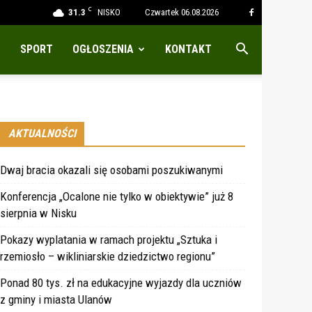
C
31.3
NISKO
Czwartek 06.08.2026
SPORT
OGŁOSZENIA
KONTAKT
AKTUALNOŚCI
Dwaj bracia okazali się osobami poszukiwanymi
Konferencja „Ocalone nie tylko w obiektywie” już 8
sierpnia w Nisku
Pokazy wyplatania w ramach projektu „Sztuka i
rzemiosło – wikliniarskie dziedzictwo regionu”
Ponad 80 tys. zł na edukacyjne wyjazdy dla uczniów
z gminy i miasta Ulanów