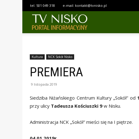
tel.
501 049 318
e-mail:
kontakt@tvnisko.pl
TELEWIZJA
NISKO
Kultura
NCK Sokół Nisko
PREMIERA
9 listopada 2019
Siedziba Niżańskiego Centrum Kultury „Sokół” od
przy ulicy
Tadeusza Kościuszki 9
w Nisku.
Administracja NCK „Sokół” mieści się na I piętrze.
04.01.2019r.