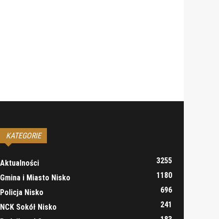
KATEGORIE
3255
Aktualności
1180
Gmina i Miasto Nisko
696
Policja Nisko
241
NCK Sokół Nisko