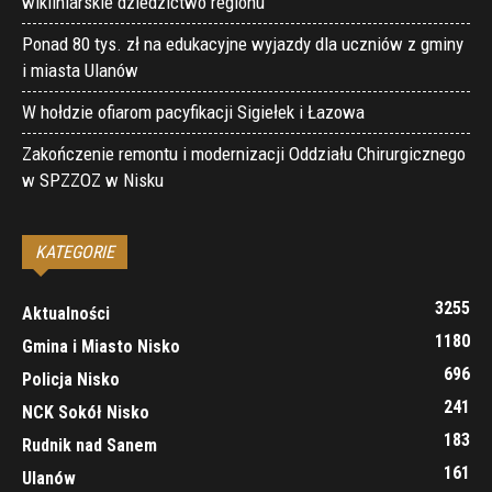
wikliniarskie dziedzictwo regionu”
Ponad 80 tys. zł na edukacyjne wyjazdy dla uczniów z gminy
i miasta Ulanów
W hołdzie ofiarom pacyfikacji Sigiełek i Łazowa
Zakończenie remontu i modernizacji Oddziału Chirurgicznego
w SPZZOZ w Nisku
KATEGORIE
3255
Aktualności
1180
Gmina i Miasto Nisko
696
Policja Nisko
241
NCK Sokół Nisko
183
Rudnik nad Sanem
161
Ulanów