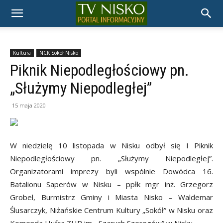
TELEWIZJA
NISKO
Kultura
NCK Sokół Nisko
Piknik Niepodległościowy pn.
„Służymy Niepodległej”
15 maja 2020
W niedzielę 10 listopada w Nisku odbył się I Piknik
Niepodległościowy pn. „Służymy Niepodległej”.
Organizatorami imprezy byli wspólnie Dowódca 16.
Batalionu Saperów w Nisku – ppłk mgr inż. Grzegorz
Grobel, Burmistrz Gminy i Miasta Nisko – Waldemar
Ślusarczyk, Niżańskie Centrum Kultury „Sokół” w Nisku oraz