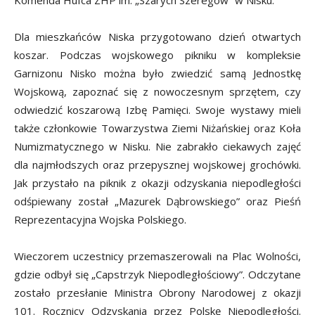
Komenda Hufca ZHP im. „Szarych Szeregów” w Nisku.
Dla mieszkańców Niska przygotowano dzień otwartych
koszar. Podczas wojskowego pikniku w kompleksie
Garnizonu Nisko można było zwiedzić samą Jednostkę
Wojskową, zapoznać się z nowoczesnym sprzętem, czy
odwiedzić koszarową Izbę Pamięci. Swoje wystawy mieli
także członkowie Towarzystwa Ziemi Niżańskiej oraz Koła
Numizmatycznego w Nisku. Nie zabrakło ciekawych zajęć
dla najmłodszych oraz przepysznej wojskowej grochówki.
Jak przystało na piknik z okazji odzyskania niepodległości
odśpiewany został „Mazurek Dąbrowskiego” oraz Pieśń
Reprezentacyjna Wojska Polskiego.
Wieczorem uczestnicy przemaszerowali na Plac Wolności,
gdzie odbył się „Capstrzyk Niepodległościowy”. Odczytane
zostało przesłanie Ministra Obrony Narodowej z okazji
101. Rocznicy Odzyskania przez Polskę Niepodległości.