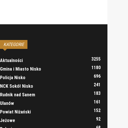
KATEGORIE
3255
Aktualności
1180
Gmina i Miasto Nisko
696
Policja Nisko
241
NCK Sokół Nisko
183
Rudnik nad Sanem
161
Ulanów
152
Powiat Niżański
92
Jeżowe
68