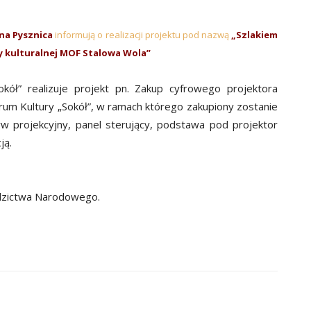
na Pysznica
informują o realizacji projektu pod nazwą
„Szlakiem
y kulturalnej MOF Stalowa Wola”
okół” realizuje projekt pn.
Zakup cyfrowego projektora
rum Kultury „Sokół”
, w ramach którego zakupiony zostanie
yw projekcyjny, panel sterujący, podstawa pod projektor
ją.
edzictwa Narodowego.