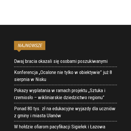
NAJNOWSZE
Dwaj bracia okazali się osobami poszukiwanymi
Konferencja „Ocalone nie tylko w obiektywie” już 8
sierpnia w Nisku
Pokazy wyplatania w ramach projektu „Sztuka i
rzemiosło – wikliniarskie dziedzictwo regionu”
Ponad 80 tys. zł na edukacyjne wyjazdy dla uczniów
z gminy i miasta Ulanów
W hołdzie ofiarom pacyfikacji Sigiełek i Łazowa