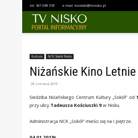
tel.
501 049 318
e-mail:
kontakt@tvnisko.pl
TELEWIZJA
NISKO
Kultura
NCK Sokół Nisko
Niżańskie Kino Letnie
28 czerwca 2019
Siedziba Niżańskiego Centrum Kultury „Sokół” od
przy ulicy
Tadeusza Kościuszki 9
w Nisku.
Administracja NCK „Sokół” mieści się na I piętrze.
04.01.2019r.