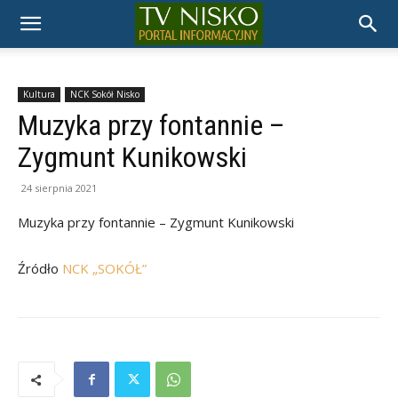
TELEWIZJA
NISKO
Kultura
NCK Sokół Nisko
Muzyka przy fontannie –
Zygmunt Kunikowski
24 sierpnia 2021
Muzyka przy fontannie – Zygmunt Kunikowski
Źródło
NCK „SOKÓŁ”