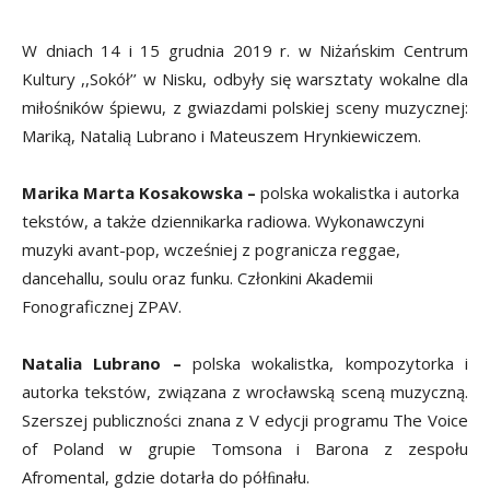
W dniach 14 i 15 grudnia 2019 r. w Niżańskim Centrum
Kultury ,,Sokół’’ w Nisku, odbyły się warsztaty wokalne dla
miłośników śpiewu, z gwiazdami polskiej sceny muzycznej:
Mariką, Natalią Lubrano i Mateuszem Hrynkiewiczem.
Marika Marta Kosakowska –
polska wokalistka i autorka
tekstów, a także dziennikarka radiowa. Wykonawczyni
muzyki avant-pop, wcześniej z pogranicza reggae,
dancehallu, soulu oraz funku. Członkini Akademii
Fonograficznej ZPAV.
Natalia Lubrano –
polska wokalistka, kompozytorka i
autorka tekstów, związana z wrocławską sceną muzyczną.
Szerszej publiczności znana z V edycji programu The Voice
of Poland w grupie Tomsona i Barona z zespołu
Afromental, gdzie dotarła do półﬁnału.