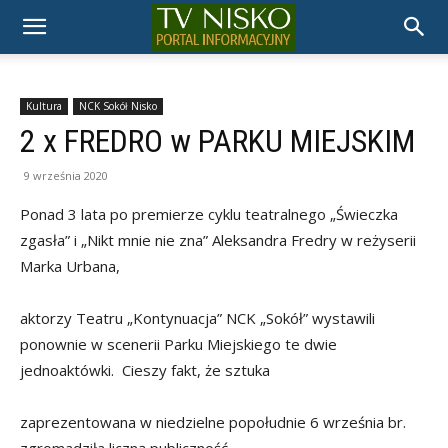
TELEWIZJA
NISKO
Kultura
NCK Sokół Nisko
2 x FREDRO w PARKU MIEJSKIM
9 września 2020
Ponad 3 lata po premierze cyklu teatralnego „Świeczka
zgasła” i „Nikt mnie nie zna” Aleksandra Fredry w reżyserii
Marka Urbana,
aktorzy Teatru „Kontynuacja” NCK „Sokół” wystawili
ponownie w scenerii Parku Miejskiego te dwie
jednoaktówki. Cieszy fakt, że sztuka
zaprezentowana w niedzielne popołudnie 6 września br.