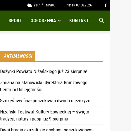
C
20.1
NISKO
Piątek 07.08.2026
SPORT
OGŁOSZENIA
KONTAKT
AKTUALNOŚCI
Dożynki Powiatu Niżańskiego już 23 sierpnia!
Zmiana na stanowisku dyrektora Branżowego
Centrum Umiejętności
Szczęśliwy finał poszukiwań dwóch mężczyzn
Niżański Festiwal Kultury Łowieckiej – święto
tradycji, natury i pasji już 9 sierpnia
Dwaj bracia okazali się osobami poszukiwanymi