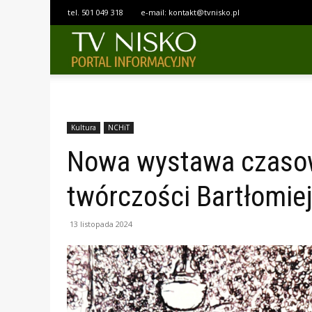
tel.
501 049 318
e-mail:
kontakt@tvnisko.pl
TELEWIZJA
NISKO
Kultura
NCHiT
Nowa wystawa czaso
twórczości Bartłomie
13 listopada 2024