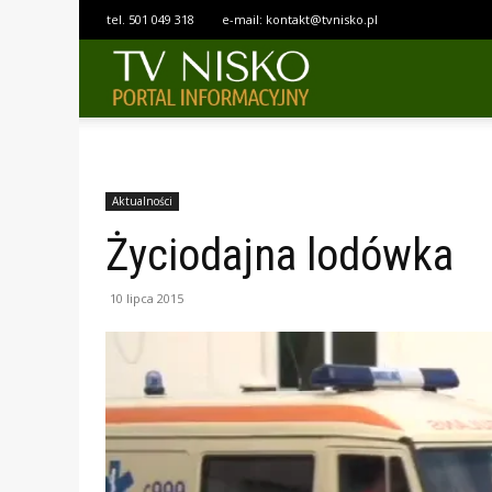
tel.
501 049 318
e-mail:
kontakt@tvnisko.pl
TELEWIZJA
NISKO
Aktualności
Życiodajna lodówka
10 lipca 2015