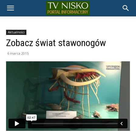
TELEWIZJA
NISKO
Aktualności
Zobacz świat stawonogów
6 marca 2015