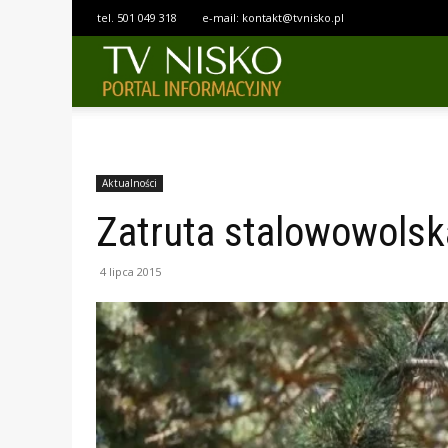
tel.
501 049 318
e-mail:
kontakt@tvnisko.pl
TELEWIZJA
NISKO
Aktualności
Zatruta stalowowolsk
4 lipca 2015