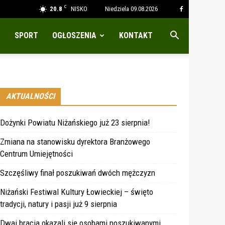
C
20.8
NISKO
Niedziela 09.08.2026
SPORT
OGŁOSZENIA
KONTAKT
AKTUALNOŚCI
Dożynki Powiatu Niżańskiego już 23 sierpnia!
Zmiana na stanowisku dyrektora Branżowego
Centrum Umiejętności
Szczęśliwy finał poszukiwań dwóch mężczyzn
Niżański Festiwal Kultury Łowieckiej – święto
tradycji, natury i pasji już 9 sierpnia
Dwaj bracia okazali się osobami poszukiwanymi