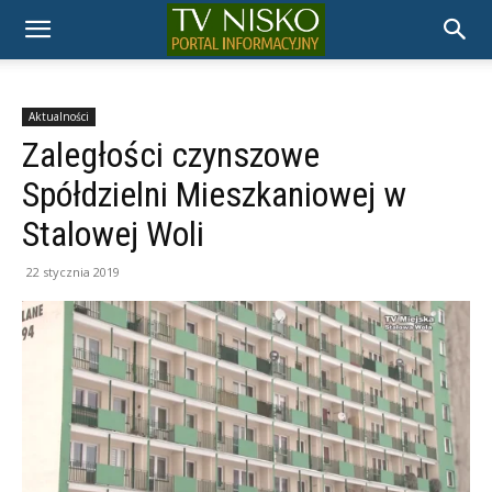
TELEWIZJA
NISKO
Aktualności
Zaległości czynszowe
Spółdzielni Mieszkaniowej w
Stalowej Woli
22 stycznia 2019