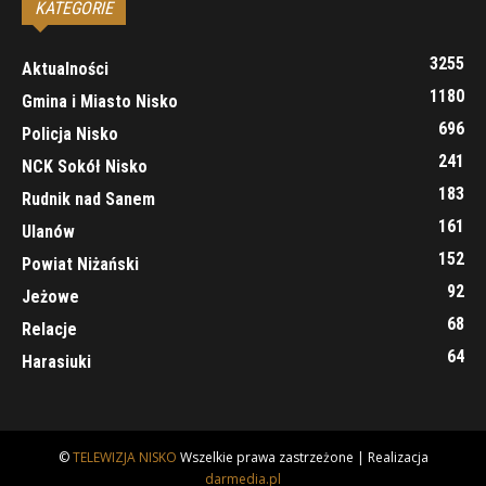
KATEGORIE
3255
Aktualności
1180
Gmina i Miasto Nisko
696
Policja Nisko
241
NCK Sokół Nisko
183
Rudnik nad Sanem
161
Ulanów
152
Powiat Niżański
92
Jeżowe
68
Relacje
64
Harasiuki
©
TELEWIZJA NISKO
Wszelkie prawa zastrzeżone | Realizacja
darmedia.pl