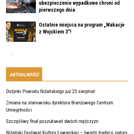
ubezpieczenie wypadkowe chroni od
pierwszego dnia
Ostatnie miejsca na program „Wakacje
z Wojskiem 3”!
AKTUALNOŚCI
Dożynki Powiatu Niżańskiego już 23 sierpnia!
Zmiana na stanowisku dyrektora Branżowego Centrum
Umiejętności
Szczęśliwy finał poszukiwań dwóch mężczyzn
Niżański Festiwal Kultury Łowieckiej – święto tradycji, natury