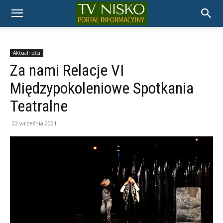
TELEWIZJA
NISKO
Aktualności
Za nami Relacje VI
Międzypokoleniowe Spotkania
Teatralne
22 września 2021