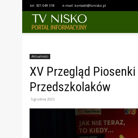
tel.
501 049 318
e-mail:
kontakt@tvnisko.pl
TELEWIZJA
NISKO
Aktualności
XV Przegląd Piosenki
Przedszkolaków
5 grudnia 2025