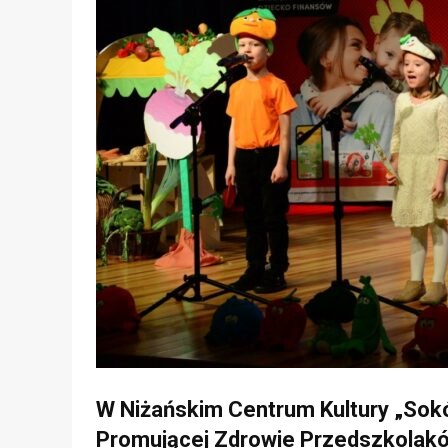
W Niżańskim Centrum Kultury „Sokó
Promującej Zdrowie Przedszkolak