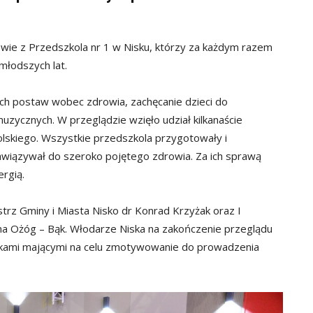
owie z Przedszkola nr 1 w Nisku, którzy za każdym razem
młodszych lat.
h postaw wobec zdrowia, zachęcanie dzieci do
zycznych. W przeglądzie wzięło udział kilkanaście
olskiego. Wszystkie przedszkola przygotowały i
nawiązywał do szeroko pojętego zdrowia. Za ich sprawą
ergią.
strz Gminy i Miasta Nisko dr Konrad Krzyżak oraz I
na Ożóg – Bąk. Włodarze Niska na zakończenie przeglądu
kami mającymi na celu zmotywowanie do prowadzenia