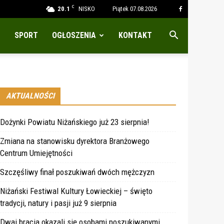
C
20.1
NISKO
Piątek 07.08.2026
SPORT
OGŁOSZENIA
KONTAKT
AKTUALNOŚCI
Dożynki Powiatu Niżańskiego już 23 sierpnia!
Zmiana na stanowisku dyrektora Branżowego
Centrum Umiejętności
Szczęśliwy finał poszukiwań dwóch mężczyzn
Niżański Festiwal Kultury Łowieckiej – święto
tradycji, natury i pasji już 9 sierpnia
Dwaj bracia okazali się osobami poszukiwanymi