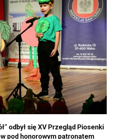
ł” odbył się XV Przegląd Piosenki
ów pod honorowym patronatem