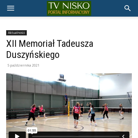
TELEWIZJA
NISKO
Aktualności
XII Memoriał Tadeusza
Duszyńskiego
5 października 2021