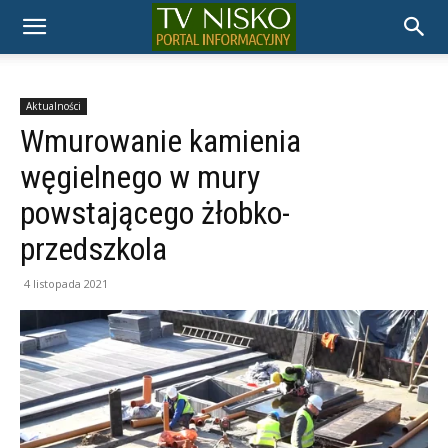
TELEWIZJA
NISKO
Aktualności
Wmurowanie kamienia
węgielnego w mury
powstającego żłobko-
przedszkola
4 listopada 2021