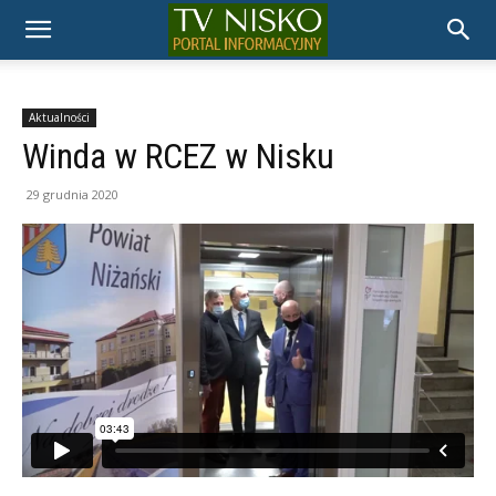
TELEWIZJA
NISKO
Aktualności
Winda w RCEZ w Nisku
29 grudnia 2020