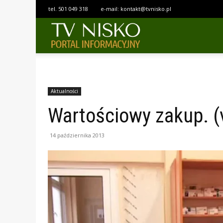
tel.
501 049 318
e-mail:
kontakt@tvnisko.pl
TELEWIZJA
NISKO
Aktualności
Wartościowy zakup. (
14 października 2013