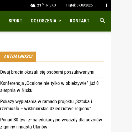
C
21
NISKO
Piątek 07.08.2026
SPORT
OGŁOSZENIA
KONTAKT
AKTUALNOŚCI
Dwaj bracia okazali się osobami poszukiwanymi
Konferencja „Ocalone nie tylko w obiektywie” już 8
sierpnia w Nisku
Pokazy wyplatania w ramach projektu „Sztuka i
rzemiosło – wikliniarskie dziedzictwo regionu”
Ponad 80 tys. zł na edukacyjne wyjazdy dla uczniów
z gminy i miasta Ulanów