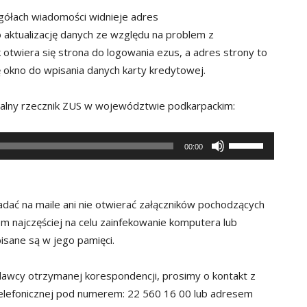
egółach wiadomości widnieje adres
o aktualizację danych ze względu na problem z
otwiera się strona do logowania ezus, a adres strony to
ę okno do wpisania danych karty kredytowej.
nalny rzecznik ZUS w województwie podkarpackim:
Używaj
00:00
strzałek
do
góry
ać na maile ani nie otwierać załączników pochodzących
oraz
 najczęściej na celu zainfekowanie komputera lub
do
isane są w jego pamięci.
dołu
aby
adawcy otrzymanej korespondencji, prosimy o kontakt z
zwiększyć
Telefonicznej pod numerem: 22 560 16 00 lub adresem
lub