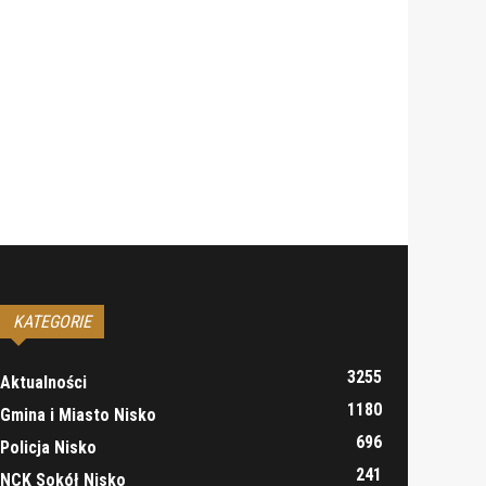
KATEGORIE
3255
Aktualności
1180
Gmina i Miasto Nisko
696
Policja Nisko
241
NCK Sokół Nisko