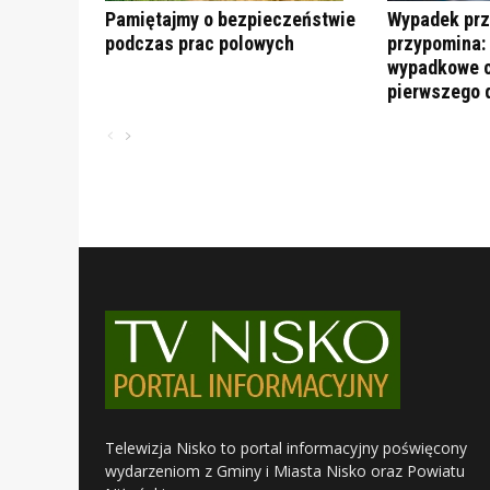
Pamiętajmy o bezpieczeństwie
Wypadek prz
podczas prac polowych
przypomina:
wypadkowe c
pierwszego 
Telewizja Nisko to portal informacyjny poświęcony
wydarzeniom z Gminy i Miasta Nisko oraz Powiatu