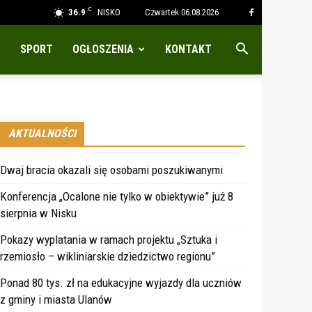
C
36.9
NISKO
Czwartek 06.08.2026
SPORT
OGŁOSZENIA
KONTAKT
AKTUALNOŚCI
Dwaj bracia okazali się osobami poszukiwanymi
Konferencja „Ocalone nie tylko w obiektywie” już 8
sierpnia w Nisku
Pokazy wyplatania w ramach projektu „Sztuka i
rzemiosło – wikliniarskie dziedzictwo regionu”
Ponad 80 tys. zł na edukacyjne wyjazdy dla uczniów
z gminy i miasta Ulanów