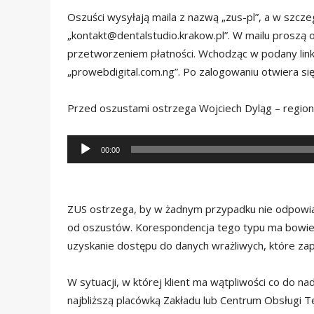
Oszuści wysyłają maila z nazwą „zus-pl”, a w szcz
„kontakt@dentalstudio.krakow.pl”. W mailu proszą 
przetworzeniem płatności. Wchodząc w podany link 
„prowebdigital.com.ng”. Po zalogowaniu otwiera si
Przed oszustami ostrzega Wojciech Dyląg – regio
Odtwarzacz
00:00
plików
dźwiękowych
ZUS ostrzega, by w żadnym przypadku nie odpowiad
od oszustów. Korespondencja tego typu ma bowiem
uzyskanie dostępu do danych wrażliwych, które zap
W sytuacji, w której klient ma wątpliwości co do n
najbliższą placówką Zakładu lub Centrum Obsługi 