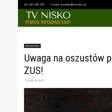
tel.
501 049 318
e-mail:
kontakt@tvnisko.pl
TELEWIZJA
NISKO
Aktualności
Uwaga na oszustów p
ZUS!
16 marca 2025